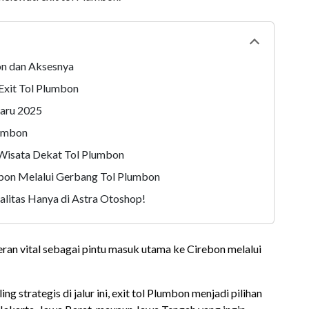
Collapse
tabl
on dan Aksesnya
Exit Tol Plumbon
baru 2025
lumbon
 Wisata Dekat Tol Plumbon
bon Melalui Gerbang Tol Plumbon
alitas Hanya di Astra Otoshop!
an vital sebagai pintu masuk utama ke Cirebon melalui
ng strategis di jalur ini, exit tol Plumbon menjadi pilihan