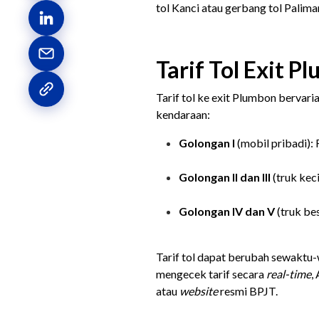
tol Kanci atau gerbang tol Paliman
Tarif Tol Exit 
Tarif tol ke exit Plumbon bervar
kendaraan:
Golongan I
(mobil pribadi):
Golongan II dan III
(truk kec
Golongan IV dan V
(truk be
Tarif tol dapat berubah sewaktu-w
mengecek tarif secara
real-time
,
atau
website
resmi BPJT.