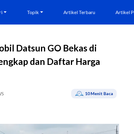
ri
Topik
Artikel Terbaru
Artikel 
obil Datsun GO Bekas di
engkap dan Daftar Harga
WS
10
Menit Baca