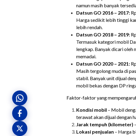
namun masih banyak tersedia d
Datsun GO 2016 – 2017:
Rp
Harga sedikit lebih tinggi k
lebih rendah.
Datsun GO 2018 – 2019:
Rp
Termasuk kategori mobil Dat
lengkap. Banyak dicari oleh 
memadai.
Datsun GO 2020 – 2021:
Rp
Masih tergolong muda di pasa
stabil. Banyak unit dijual d
mobil bekas dengan DP ring
Faktor-faktor yang mempengaruhi
Kondisi mobil
– Mobil dengan
terawat akan dijual dengan ha
Jarak tempuh (kilometer)
–
Lokasi penjualan
– Harga bi