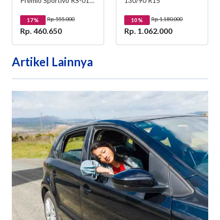
Premio Sportivo RS-01
130/90 R15
100/80-17 Tubeless
Rp. 555.000
Rp. 1.180.000
17
%
10
%
Rp. 460.650
Rp. 1.062.000
Artikel Lainnya