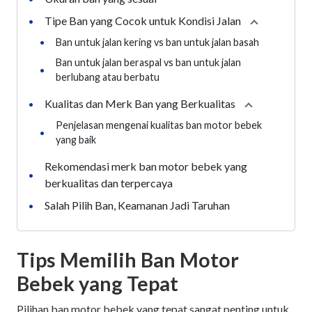
Tipe Ban yang Cocok untuk Kondisi Jalan
•
Collapse
sec
•
Ban untuk jalan kering vs ban untuk jalan basah
Ban untuk jalan beraspal vs ban untuk jalan
•
berlubang atau berbatu
Kualitas dan Merk Ban yang Berkualitas
•
Collapse
sect
Penjelasan mengenai kualitas ban motor bebek
•
yang baik
Rekomendasi merk ban motor bebek yang
•
berkualitas dan terpercaya
Salah Pilih Ban, Keamanan Jadi Taruhan
•
Tips Memilih Ban Motor
Bebek yang Tepat
Pilihan ban motor bebek yang tepat sangat penting untuk