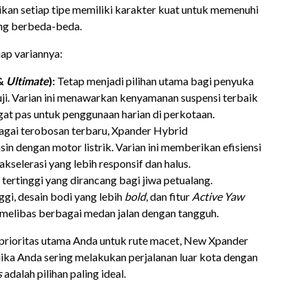
kan setiap tipe memiliki karakter kuat untuk memenuhi
ang berbeda-beda.
iap variannya:
&
Ultimate
):
Tetap menjadi pilihan utama bagi penyuka
uji. Varian ini menawarkan kenyamanan suspensi terbaik
gat pas untuk penggunaan harian di perkotaan.
gai terobosan terbaru, Xpander Hybrid
n dengan motor listrik. Varian ini memberikan efisiensi
akselerasi yang lebih responsif dan halus.
 tertinggi yang dirancang bagi jiwa petualang.
ggi, desain bodi yang lebih
bold
, dan fitur
Active Yaw
p melibas berbagai medan jalan dengan tangguh.
h prioritas utama Anda untuk rute macet, New Xpander
jika Anda sering melakukan perjalanan luar kota dengan
s
adalah pilihan paling ideal.