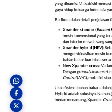
yang dinamis. Mitsubishi memasti
gaya hidup keluarga Indonesia y
Berikut adalah detail penjelasan t
Xpander standar (
Exceed
mesin konvensional yang ter
dan interior mewah yang san
Xpander hybrid (HEV):
Seba
mengombinasikan mesin bensi
bahan bakar luar biasa serta 
New Xpander cross:
Varian
Dengan
ground clearance
tin
Control
(AYC), mobil ini sia
Jika efisiensi bahan bakar adala
Hybrid
adalah solusinya. Namun, 
medan menantang, Xpander
Cros