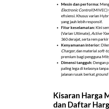
Mesin dan performa:
Meng
Electronic Control
(MIVEC) y
efisiensi. Khusus varian Hybr
yang jauh lebih responsif.
Fitur keselamatan:
Kini se
(Varian Ultimate),
Active Ya
360 derajat, serta rem parki
Kenyamanan interior:
Dilen
Charger
, dan material
soft-t
premium bagi pengguna Mits
Dimensi tangguh:
Dengan pa
paling lega di kelasnya ta
jalanan rusak berkat
ground 
Kisaran Harga 
dan Daftar Harg