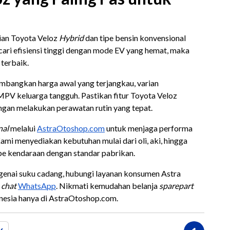
ian Toyota Veloz
Hybrid
dan tipe bensin konvensional
cari efisiensi tinggi dengan mode EV yang hemat, maka
terbaik.
mbangkan harga awal yang terjangkau, varian
MPV keluarga tangguh. Pastikan fitur Toyota Veloz
ngan melakukan perawatan rutin yang tepat.
nal
melalui
AstraOtoshop.com
untuk menjaga performa
mi menyediakan kebutuhan mulai dari oli, aki, hingga
e kendaraan dengan standar pabrikan.
ngenai suku cadang, hubungi layanan konsumen Astra
i
chat
WhatsApp
. Nikmati kemudahan belanja
sparepart
onesia hanya di AstraOtoshop.com.