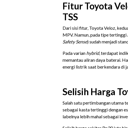
Fitur Toyota Ve
TSS
Dari sisi fitur, Toyota Veloz, ke
MPV. Namun, pada tipe tertinggi A
Safety Sense
) sudah menjadi stan
Pada varian
hybrid
, terdapat ind
memantau aliran daya baterai. H
energi listrik saat berkendara di j
Selisih Harga T
Salah satu pertimbangan utama te
sebagai kasta tertinggi dengan es
labelnya lebih mahal sebagai inve
Selisih harga sekitar Rp30 juta 