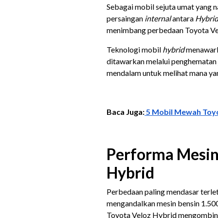
Sebagai mobil sejuta umat yang na
persaingan
internal
antara
Hybri
menimbang perbedaan Toyota Velo
Teknologi mobil
hybrid
menawarka
ditawarkan melalui penghematan 
mendalam untuk melihat mana yang 
Baca Juga:
5 Mobil Mewah Toy
Performa Mesin:
Hybrid
Perbedaan paling mendasar terle
mengandalkan mesin bensin 1.500 
Toyota Veloz Hybrid mengombinas