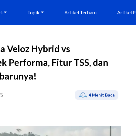
ri
Topik
Artikel Terbaru
Artikel 
a Veloz Hybrid vs
k Performa, Fitur TSS, dan
rbarunya!
S
4
Menit Baca