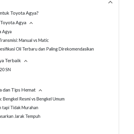
Collapse
tabl
untuk Toyota Agya?
k Toyota Agya
Collapse
section
ta Agya
ransmisi: Manual vs Matic
pesifikasi Oli Terbaru dan Paling Direkomendasikan
ya Terbaik
Collapse
section
-20 SN
ya dan Tips Hemat
Collapse
section
ya: Bengkel Resmi vs Bengkel Umum
h tapi Tidak Murahan
dasarkan Jarak Tempuh