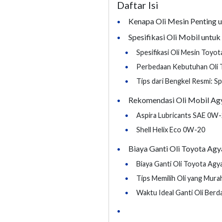
Daftar Isi
Kenapa Oli Mesin Penting 
•
Spesifikasi Oli Mobil untu
•
•
Spesifikasi Oli Mesin Toyo
•
Perbedaan Kebutuhan Oli T
•
Tips dari Bengkel Resmi: S
Rekomendasi Oli Mobil Ag
•
•
Aspira Lubricants SAE 0W
•
Shell Helix Eco 0W-20
Biaya Ganti Oli Toyota Ag
•
•
Biaya Ganti Oli Toyota Ag
•
Tips Memilih Oli yang Mura
•
Waktu Ideal Ganti Oli Ber
•