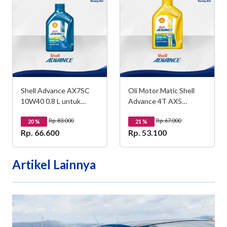
Shell Advance AX7SC
Oli Motor Matic Shell
10W40 0.8 L untuk
Advance 4T AX5
Motor Matic
Scooter 20W40 0.8L -
Rp. 83.000
Rp. 67.000
20
%
Honda, Yamaha, Suzuki -
21
%
Rp. 66.600
Rp. 53.100
All Brand
Artikel Lainnya