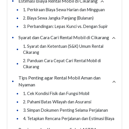
Estimasi Biaya Rental Mobil di Cikarang
•
Collapse
secti
•
1. Perkiraan Biaya Sewa Harian dan Mingguan
•
2. Biaya Sewa Jangka Panjang (Bulanan)
•
3. Perbandingan: Lepas Kunci vs. Dengan Supir
Syarat dan Cara Cari Rental Mobil di Cikarang
•
Collaps
1. Syarat dan Ketentuan (S&K) Umum Rental
•
Cikarang
2. Panduan Cara Cepat Cari Rental Mobil di
•
Cikarang
Tips Penting agar Rental Mobil Aman dan
•
Collaps
Nyaman
•
1. Cek Kondisi Fisik dan Fungsi Mobil
•
2. Pahami Batas Wilayah dan Asuransi
•
3. Simpan Dokumen Penting Selama Perjalanan
•
4. Tetapkan Rencana Perjalanan dan Estimasi Biaya