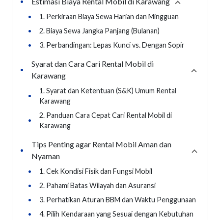
Estimasi Biaya Rental Mobil di Karawang
•
Collapse
sect
•
1. Perkiraan Biaya Sewa Harian dan Mingguan
•
2. Biaya Sewa Jangka Panjang (Bulanan)
•
3. Perbandingan: Lepas Kunci vs. Dengan Sopir
Syarat dan Cara Cari Rental Mobil di
•
Collaps
Karawang
1. Syarat dan Ketentuan (S&K) Umum Rental
•
Karawang
2. Panduan Cara Cepat Cari Rental Mobil di
•
Karawang
Tips Penting agar Rental Mobil Aman dan
•
Collaps
Nyaman
•
1. Cek Kondisi Fisik dan Fungsi Mobil
•
2. Pahami Batas Wilayah dan Asuransi
•
3. Perhatikan Aturan BBM dan Waktu Penggunaan
•
4. Pilih Kendaraan yang Sesuai dengan Kebutuhan