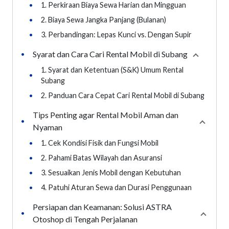
•
1. Perkiraan Biaya Sewa Harian dan Mingguan
•
2. Biaya Sewa Jangka Panjang (Bulanan)
•
3. Perbandingan: Lepas Kunci vs. Dengan Supir
Syarat dan Cara Cari Rental Mobil di Subang
•
Collapse
s
1. Syarat dan Ketentuan (S&K) Umum Rental
•
Subang
•
2. Panduan Cara Cepat Cari Rental Mobil di Subang
Tips Penting agar Rental Mobil Aman dan
•
Collaps
Nyaman
•
1. Cek Kondisi Fisik dan Fungsi Mobil
•
2. Pahami Batas Wilayah dan Asuransi
•
3. Sesuaikan Jenis Mobil dengan Kebutuhan
•
4. Patuhi Aturan Sewa dan Durasi Penggunaan
Persiapan dan Keamanan: Solusi ASTRA
•
Collaps
Otoshop di Tengah Perjalanan