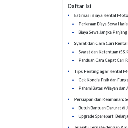
Daftar Isi
Estimasi Biaya Rental Moto
•
•
Perkiraan Biaya Sewa Hari
•
Biaya Sewa Jangka Panjang 
Syarat dan Cara Cari Rental
•
•
Syarat dan Ketentuan (S&
•
Panduan Cara Cepat Cari R
Tips Penting agar Rental
•
•
Cek Kondisi Fisik dan Fung
•
Pahami Batas Wilayah dan 
Persiapan dan Keamanan: So
•
•
Butuh Bantuan Darurat di J
•
Upgrade Sparepart: Belanj
Jelajahi Ternate dengan A
•