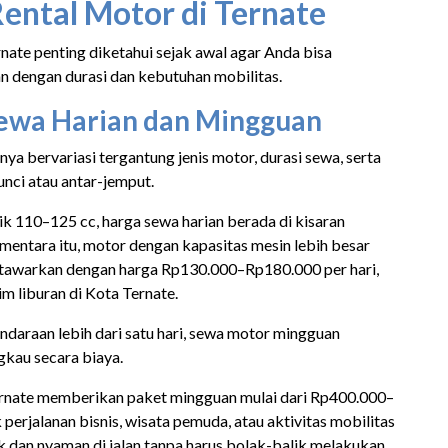
Rental Motor di Ternate
rnate penting diketahui sejak awal agar Anda bisa
n dengan durasi dan kebutuhan mobilitas.
Sewa Harian dan Mingguan
a bervariasi tergantung jenis motor, durasi sewa, serta
unci atau antar-jemput.
ik 110–125 cc, harga sewa harian berada di kisaran
entara itu, motor dengan kapasitas mesin lebih besar
itawarkan dengan harga Rp130.000–Rp180.000 per hari,
m liburan di Kota Ternate.
araan lebih dari satu hari, sewa motor mingguan
gkau secara biaya.
ernate memberikan paket mingguan mulai dari Rp400.000–
erjalanan bisnis, wisata pemuda, atau aktivitas mobilitas
dan nyaman di jalan tanpa harus bolak-balik melakukan