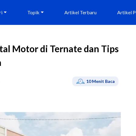
ri
Topik
Artikel Terbaru
Artikel 
tal Motor di Ternate dan Tips
n
S
10
Menit Baca