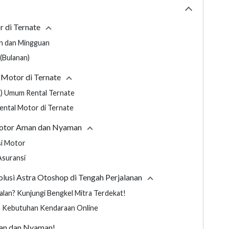
Collapse
tabl
r di Ternate
Collapse
section
an dan Mingguan
(Bulanan)
 Motor di Ternate
Collapse
section
K) Umum Rental Ternate
ental Motor di Ternate
 Motor Aman dan Nyaman
Collapse
section
si Motor
Asuransi
lusi Astra Otoshop di Tengah Perjalanan
Collapse
section
alan? Kunjungi Bengkel Mitra Terdekat!
a Kebutuhan Kendaraan Online
man dan Nyaman!