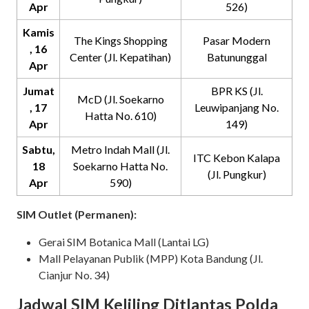
Apr
526)
Kamis
The Kings Shopping
Pasar Modern
, 16
Center (Jl. Kepatihan)
Batununggal
Apr
Jumat
BPR KS (Jl.
McD (Jl. Soekarno
, 17
Leuwipanjang No.
Hatta No. 610)
Apr
149)
Sabtu,
Metro Indah Mall (Jl.
ITC Kebon Kalapa
18
Soekarno Hatta No.
(Jl. Pungkur)
Apr
590)
SIM Outlet (Permanen):
Gerai SIM Botanica Mall (Lantai LG)
Mall Pelayanan Publik (MPP) Kota Bandung (Jl.
Cianjur No. 34)
Jadwal SIM Keliling Ditlantas Polda