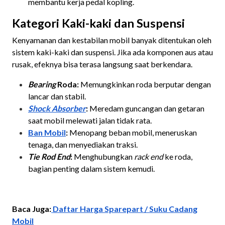
membantu kerja pedal kopling.
Kategori Kaki-kaki dan Suspensi
Kenyamanan dan kestabilan mobil banyak ditentukan oleh
sistem kaki-kaki dan suspensi. Jika ada komponen aus atau
rusak, efeknya bisa terasa langsung saat berkendara.
Bearing
Roda:
Memungkinkan roda berputar dengan
lancar dan stabil.
Shock Absorber
:
Meredam guncangan dan getaran
saat mobil melewati jalan tidak rata.
Ban Mobil
:
Menopang beban mobil, meneruskan
tenaga, dan menyediakan traksi.
Tie Rod End
:
Menghubungkan
rack end
ke roda,
bagian penting dalam sistem kemudi.
Baca Juga:
Daftar Harga Sparepart / Suku Cadang
Mobil