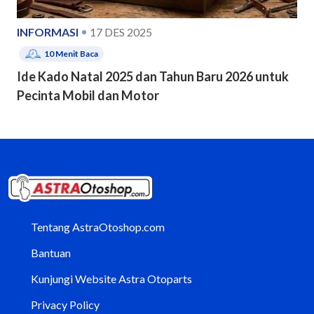
INFORMASI
17 DES 2025
10
Menit Baca
Ide Kado Natal 2025 dan Tahun Baru 2026 untuk
Pecinta Mobil dan Motor
Tentang AstraOtoshop.com
Bantuan
Kunjungi Website Astra Otoparts
Privacy Policy