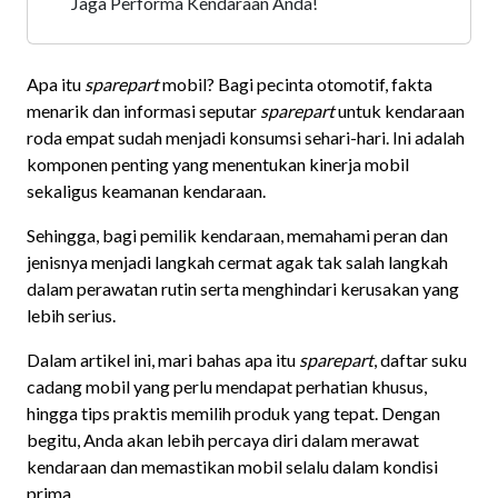
Jaga Performa Kendaraan Anda!
Apa itu
sparepart
mobil? Bagi pecinta otomotif, fakta
menarik dan informasi seputar
sparepart
untuk kendaraan
roda empat sudah menjadi konsumsi sehari-hari. Ini adalah
komponen penting yang menentukan kinerja mobil
sekaligus keamanan kendaraan.
Sehingga, bagi pemilik kendaraan, memahami peran dan
jenisnya menjadi langkah cermat agak tak salah langkah
dalam perawatan rutin serta menghindari kerusakan yang
lebih serius.
Dalam artikel ini, mari bahas apa itu
sparepart
, daftar suku
cadang mobil yang perlu mendapat perhatian khusus,
hingga tips praktis memilih produk yang tepat. Dengan
begitu, Anda akan lebih percaya diri dalam merawat
kendaraan dan memastikan mobil selalu dalam kondisi
prima.