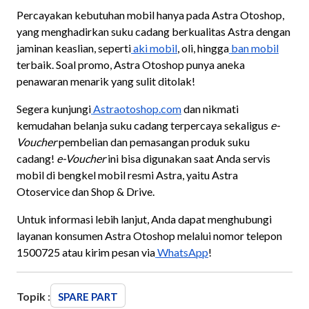
Percayakan kebutuhan mobil hanya pada Astra Otoshop,
yang menghadirkan suku cadang berkualitas Astra dengan
jaminan keaslian, seperti
aki mobil
, oli, hingga
ban mobil
terbaik. Soal promo, Astra Otoshop punya aneka
penawaran menarik yang sulit ditolak!
Segera kunjungi
Astraotoshop.com
dan nikmati
kemudahan belanja suku cadang terpercaya sekaligus
e-
Voucher
pembelian dan pemasangan produk suku
cadang!
e-Voucher
ini bisa digunakan saat Anda servis
mobil di bengkel mobil resmi Astra, yaitu Astra
Otoservice dan Shop & Drive.
Untuk informasi lebih lanjut, Anda dapat menghubungi
layanan konsumen Astra Otoshop melalui nomor telepon
1500725 atau kirim pesan via
WhatsApp
!
Topik :
SPARE PART