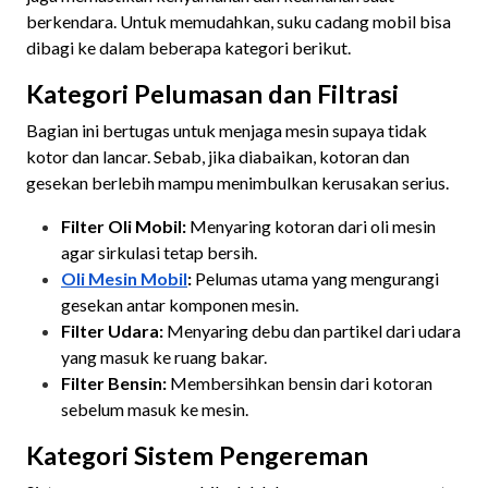
berkendara. Untuk memudahkan, suku cadang mobil bisa
dibagi ke dalam beberapa kategori berikut.
Kategori Pelumasan dan Filtrasi
Bagian ini bertugas untuk menjaga mesin supaya tidak
kotor dan lancar. Sebab, jika diabaikan, kotoran dan
gesekan berlebih mampu menimbulkan kerusakan serius.
Filter Oli Mobil:
Menyaring kotoran dari oli mesin
agar sirkulasi tetap bersih.
Oli Mesin Mobil
:
Pelumas utama yang mengurangi
gesekan antar komponen mesin.
Filter Udara:
Menyaring debu dan partikel dari udara
yang masuk ke ruang bakar.
Filter Bensin:
Membersihkan bensin dari kotoran
sebelum masuk ke mesin.
Kategori Sistem Pengereman