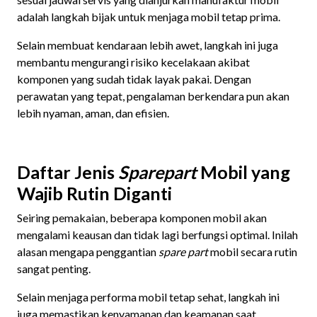
adalah langkah bijak untuk menjaga mobil tetap prima.
Selain membuat kendaraan lebih awet, langkah ini juga
membantu mengurangi risiko kecelakaan akibat
komponen yang sudah tidak layak pakai. Dengan
perawatan yang tepat, pengalaman berkendara pun akan
lebih nyaman, aman, dan efisien.
Daftar Jenis
Sparepart
Mobil yang
Wajib Rutin Diganti
Seiring pemakaian, beberapa komponen mobil akan
mengalami keausan dan tidak lagi berfungsi optimal. Inilah
alasan mengapa penggantian
spare part
mobil secara rutin
sangat penting.
Selain menjaga performa mobil tetap sehat, langkah ini
juga memastikan kenyamanan dan keamanan saat