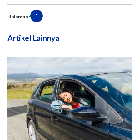
1
Halaman :
Artikel Lainnya