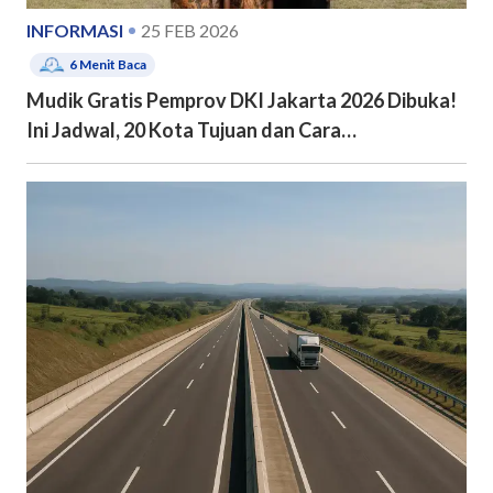
INFORMASI
25 FEB 2026
6
Menit Baca
Mudik Gratis Pemprov DKI Jakarta 2026 Dibuka!
Ini Jadwal, 20 Kota Tujuan dan Cara
Pendaftarannya