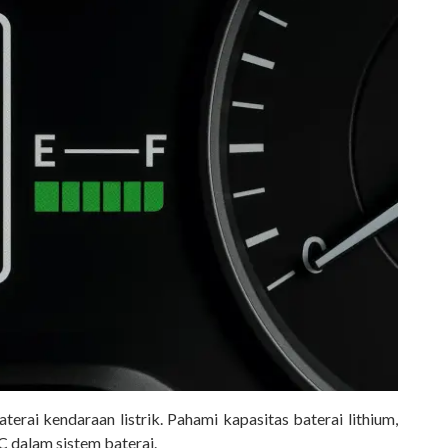
terai kendaraan listrik. Pahami kapasitas baterai lithium,
 dalam sistem baterai.