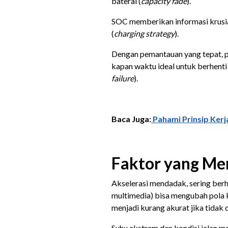
baterai (
capacity fade
).
SOC memberikan informasi krusial
(
charging strategy
).
Dengan pemantauan yang tepat, p
kapan waktu ideal untuk berhenti
failure
).
Baca Juga:
Pahami Prinsip Kerja
Faktor yang Me
Akselerasi mendadak, sering berhe
multimedia) bisa mengubah pola k
menjadi kurang akurat jika tidak d
Suhu ekstrem dan kondisi jalan m