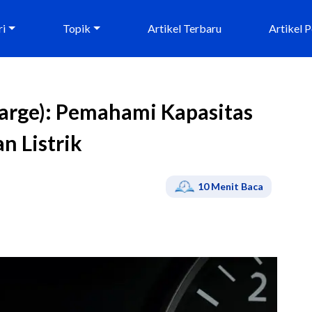
ri
Topik
Artikel Terbaru
Artikel 
harge): Pemahami Kapasitas
n Listrik
10
Menit Baca