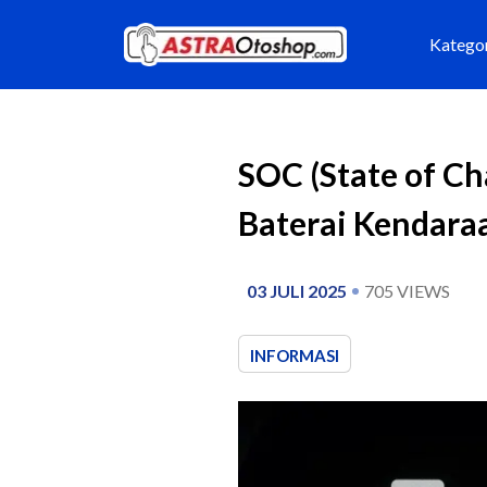
Katego
SOC (State of C
Baterai Kendaraa
03 JULI 2025
705
VIEWS
INFORMASI