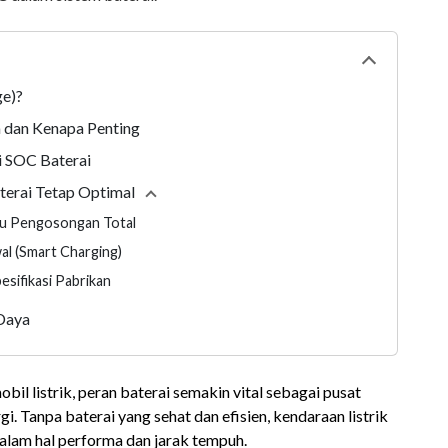
Collapse
tabl
ge)?
a dan Kenapa Penting
 SOC Baterai
erai Tetap Optimal
Collapse
section
au Pengosongan Total
al (Smart Charging)
sifikasi Pabrikan
Daya
il listrik, peran baterai semakin vital sebagai pusat
. Tanpa baterai yang sehat dan efisien, kendaraan listrik
alam hal performa dan jarak tempuh.