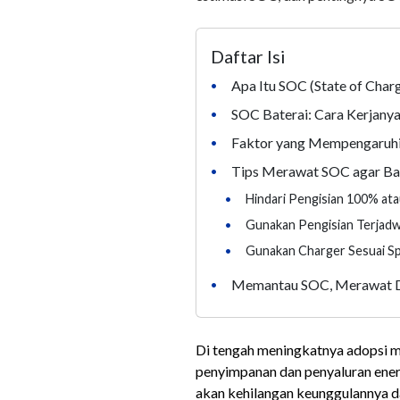
Daftar Isi
Apa Itu SOC (State of Char
•
SOC Baterai: Cara Kerjany
•
Faktor yang Mempengaruhi
•
Tips Merawat SOC agar Bat
•
•
Hindari Pengisian 100% at
•
Gunakan Pengisian Terjadw
•
Gunakan Charger Sesuai Spe
Memantau SOC, Merawat 
•
Di tengah meningkatnya adopsi mob
penyimpanan dan penyaluran energi
akan kehilangan keunggulannya d