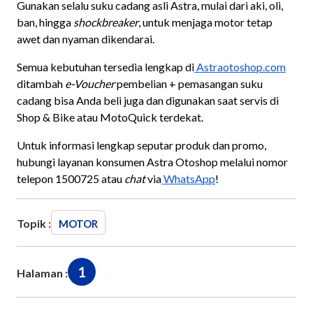
Gunakan selalu suku cadang asli Astra, mulai dari aki, oli,
ban, hingga
shockbreaker
, untuk menjaga motor tetap
awet dan nyaman dikendarai.
Semua kebutuhan tersedia lengkap di
Astraotoshop.com
ditambah
e-Voucher
pembelian + pemasangan suku
cadang bisa Anda beli juga dan digunakan saat servis di
Shop & Bike atau MotoQuick terdekat.
Untuk informasi lengkap seputar produk dan promo,
hubungi layanan konsumen Astra Otoshop melalui nomor
telepon 1500725 atau
chat
via
WhatsApp
!
Topik :
MOTOR
1
Halaman :