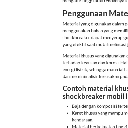
mengatur tinggi atau rendahnya 
Penggunaan Mate
Material yang digunakan dalam 
menggunakan bahan yang memiliki 
shockbreaker dapat menyerap gu
yang efektif saat mobil melintasi
Material khusus yang digunakan d
terhadap keausan dan korosi. Hal
energi listrik, sehingga materia
dan meminimalisir kerusakan pad
Contoh material khu
shockbreaker mobil li
Baja dengan komposisi terten
Karet khusus yang mampu me
kendaraan.
Material berkekuatan tinggi