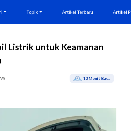
ri
Topik
Artikel Terbaru
Artikel 
il Listrik untuk Keamanan
n
WS
10
Menit Baca