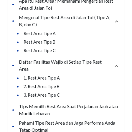
Apa Itu Rest Area? Memahami Pengertian Rest
•
Area di Jalan Tol
Mengenal Tipe Rest Area di Jalan Tol (Tipe A,
•
Collaps
B, dan C)
•
Rest Area Tipe A
•
Rest Area Tipe B
•
Rest Area Tipe C
Daftar Fasilitas Wajib di Setiap Tipe Rest
•
Collaps
Area
•
1. Rest Area Tipe A
•
2. Rest Area Tipe B
•
3. Rest Area Tipe C
Tips Memilih Rest Area Saat Perjalanan Jauh atau
•
Mudik Lebaran
Pahami Tipe Rest Area dan Jaga Performa Anda
•
Tetap Optimal