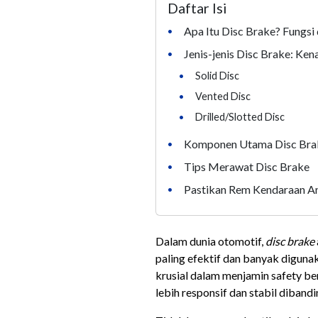
Daftar Isi
Apa Itu Disc Brake? Fungsi
•
Jenis-jenis Disc Brake: Ken
•
•
Solid Disc
•
Vented Disc
•
Drilled/Slotted Disc
Komponen Utama Disc Brak
•
Tips Merawat Disc Brake
•
Pastikan Rem Kendaraan And
•
Dalam dunia otomotif,
disc brake
paling efektif dan banyak digun
krusial dalam menjamin safety b
lebih responsif dan stabil diband