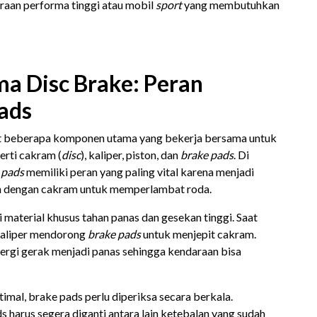
daraan performa tinggi atau mobil
sport
yang membutuhkan
 Disc Brake: Peran
ads
at beberapa komponen utama yang bekerja bersama untuk
erti cakram (
disc
), kaliper, piston, dan
brake pads
. Di
 pads
memiliki peran yang paling vital karena menjadi
n dengan cakram untuk memperlambat roda.
material khusus tahan panas dan gesekan tinggi. Saat
 kaliper mendorong
brake pads
untuk menjepit cakram.
ergi gerak menjadi panas sehingga kendaraan bisa
imal, brake pads perlu diperiksa secara berkala.
harus segera diganti antara lain ketebalan yang sudah