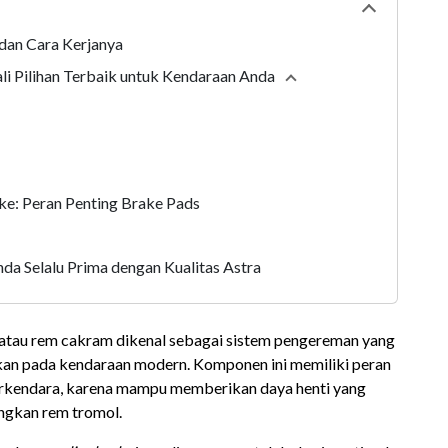
Collapse
tabl
 dan Cara Kerjanya
ali Pilihan Terbaik untuk Kendaraan Anda
Collapse
section
e: Peran Penting Brake Pads
a Selalu Prima dengan Kualitas Astra
atau rem cakram dikenal sebagai sistem pengereman yang
akan pada kendaraan modern. Komponen ini memiliki peran
erkendara, karena mampu memberikan daya henti yang
ingkan rem tromol.