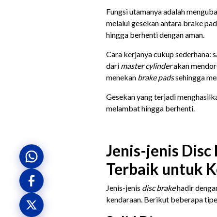
Fungsi utamanya adalah mengubah
melalui gesekan antara brake pad
hingga berhenti dengan aman.
Cara kerjanya cukup sederhana: 
dari
master cylinder
akan mendoro
menekan
brake pads
sehingga me
Gesekan yang terjadi menghasilka
melambat hingga berhenti.
Jenis-jenis Disc
Terbaik untuk 
Jenis-jenis
disc brake
hadir denga
kendaraan. Berikut beberapa tip