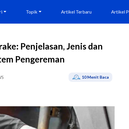
ri
Topik
Artikel Terbaru
Artikel 
ake: Penjelasan, Jenis dan
stem Pengereman
WS
10
Menit Baca