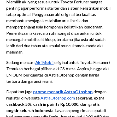
Memilih aki yang sesuai untuk Toyota Fortuner sangat
penting agar performa starter dan sistem kelistrikan mobil
tetap optimal. Penggunaan aki original berkualitas
membantu menjaga kestabilan arus listrik dan
memperpanjang usia komponen kelistrikan kendaraan.
Pemeriksaan aki secara rutin sangat disarankan untuk
mencegah mobil sulit hidup, terutama jika usia aki sudah
lebih dari dua tahun atau mulai muncul tanda-tanda aki
melemah.
Sedang mencari
Aki Mobil
original untuk Toyota Fortuner?
Temukan berbagai pilihan aki GS Astra, Aspira, hingga aki
LN OEM berkualitas di AstraOtoshop dengan harga
terbaru dan garansi resmi.
Dapatkan juga
promo menarik AstraOtoshop
dengan
register di website
AstraOtoshop.com
sekarang,
extra
cashback 5%, cash in points Rp10.000, dan gratis
ongkir seluruh Indonesia
. Layanan pengiriman cepat di
hari yang sama tersedia Senin–Jumat pukul 13.00 WIB dan