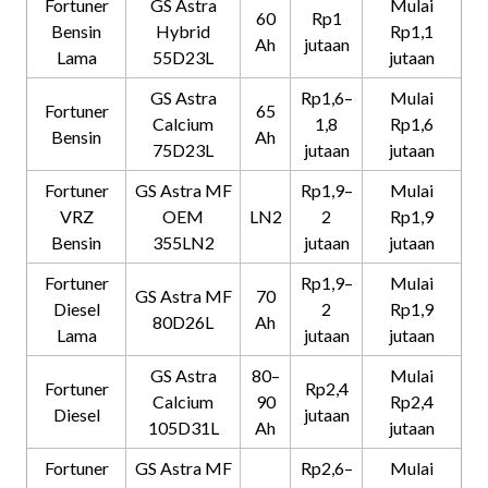
Fortuner
GS Astra
Mulai
60
Rp1
Bensin
Hybrid
Rp1,1
Ah
jutaan
Lama
55D23L
jutaan
GS Astra
Rp1,6–
Mulai
Fortuner
65
Calcium
1,8
Rp1,6
Bensin
Ah
75D23L
jutaan
jutaan
Fortuner
GS Astra MF
Rp1,9–
Mulai
VRZ
OEM
LN2
2
Rp1,9
Bensin
355LN2
jutaan
jutaan
Fortuner
Rp1,9–
Mulai
GS Astra MF
70
Diesel
2
Rp1,9
80D26L
Ah
Lama
jutaan
jutaan
GS Astra
80–
Mulai
Fortuner
Rp2,4
Calcium
90
Rp2,4
Diesel
jutaan
105D31L
Ah
jutaan
Fortuner
GS Astra MF
Rp2,6–
Mulai