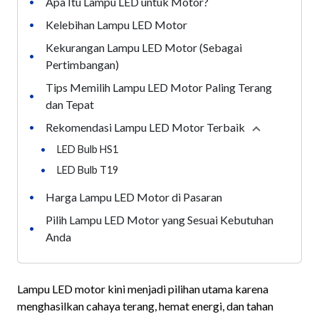
Apa Itu Lampu LED untuk Motor?
•
Kelebihan Lampu LED Motor
•
Kekurangan Lampu LED Motor (Sebagai
•
Pertimbangan)
Tips Memilih Lampu LED Motor Paling Terang
•
dan Tepat
Rekomendasi Lampu LED Motor Terbaik
•
Collapse
sect
•
LED Bulb HS1
•
LED Bulb T19
Harga Lampu LED Motor di Pasaran
•
Pilih Lampu LED Motor yang Sesuai Kebutuhan
•
Anda
Lampu LED motor kini menjadi pilihan utama karena
menghasilkan cahaya terang, hemat energi, dan tahan