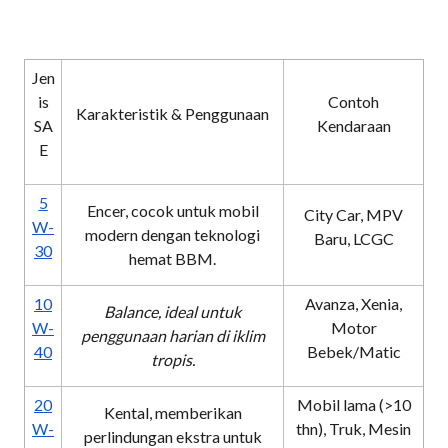
Jen
is
Contoh
Karakteristik & Penggunaan
SA
Kendaraan
E
5
Encer, cocok untuk mobil
City Car, MPV
W-
modern dengan teknologi
Baru, LCGC
30
hemat BBM.
10
Avanza, Xenia,
Balance, ideal untuk
W-
Motor
penggunaan harian di iklim
40
Bebek/Matic
tropis.
20
Mobil lama (>10
Kental, memberikan
W-
thn), Truk, Mesin
perlindungan ekstra untuk