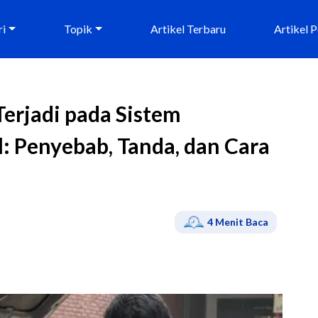
ri
Topik
Artikel Terbaru
Artikel 
rjadi pada Sistem
l: Penyebab, Tanda, dan Cara
S
4
Menit Baca