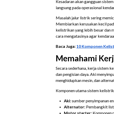
Kesadaran akan gangguan sistem 
langsung pada operasional kenda
Masalah jalur listrik sering memic
Membiarkan kerusakan kecil pad
kelistrikan yang lebih besar dan 
cara mengatasinya agar kendaraan
Baca Juga:
10 Komponen Kelist
Memahami Kerja
Secara sederhana, kerja sistem k
dan pengisian daya. Aki menyimpa
menghidupkan mesin, dan alternat
Komponen utama sistem kelistrik
Aki:
sumber penyimpanan ener
Alternator:
Pembangkit listr
Motor starter:
Komponen pe