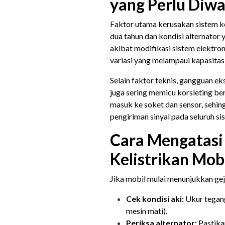
yang Perlu Diw
Faktor utama kerusakan sistem kel
dua tahun dan kondisi alternator y
akibat modifikasi sistem elektro
variasi yang melampaui kapasitas
Selain faktor teknis, gangguan ek
juga sering memicu korsleting ber
masuk ke soket dan sensor, sehi
pengiriman sinyal pada seluruh si
Cara Mengatasi
Kelistrikan Mob
Jika mobil mulai menunjukkan gej
Cek kondisi aki:
Ukur tegang
mesin mati).
Periksa alternator:
Pastikan