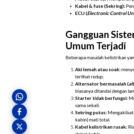
Kabel & fuse (Sekring):
Pen
ECU (
Electronic Control Un
Gangguan Sistem
Umum Terjadi
Beberapa masalah kelistrikan yang
Aki lemah atau soak:
menyeb
terlihat redup.
Alternator bermasalah (
al
biasanya ditandai dengan la
Starter tidak berfungsi:
Mu
sama sekali.
Sekring putus:
Mengakibatka
kabin) mati total.
Kabel kelistrikan rusak:
Ris
dalam kabin.