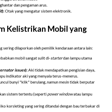
ghantar dan pengaman arus.
it
):
Otak yang mengatur sistem elektronik.
 Kelistrikan Mobil yang
 sering dilaporkan oleh pemilik kendaraan antara lain:
abkan mobil sangat sulit di-
starter
dan lampu utama
ternator issues
):
Aki tidak mendapatkan pengisian daya,
mpu indikator aki yang menyala terus-menerus.
ncul bunyi "klik" berulang, namun mesin tidak berputar
n sistem tertentu (seperti
power window
atau lampu
iko korsleting yang sering ditandai dengan bau terbakar di