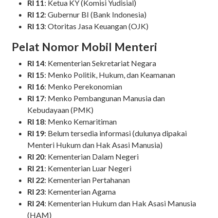
RI 11
: Ketua KY (Komisi Yudisial)
RI 12
: Gubernur BI (Bank Indonesia)
RI 13
: Otoritas Jasa Keuangan (OJK)
Pelat Nomor Mobil Menteri
RI 14
: Kementerian Sekretariat Negara
RI 15
: Menko Politik, Hukum, dan Keamanan
RI 16
: Menko Perekonomian
RI 17
: Menko Pembangunan Manusia dan
Kebudayaan (PMK)
RI 18
: Menko Kemaritiman
RI 19
: Belum tersedia informasi (dulunya dipakai
Menteri Hukum dan Hak Asasi Manusia)
RI 20
: Kementerian Dalam Negeri
RI 21
: Kementerian Luar Negeri
RI 22
: Kementerian Pertahanan
RI 23
: Kementerian Agama
RI 24
: Kementerian Hukum dan Hak Asasi Manusia
(HAM)