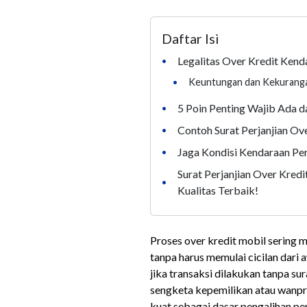
Daftar Isi
Legalitas Over Kredit Kend
•
•
Keuntungan dan Kekurangan
5 Poin Penting Wajib Ada d
•
Contoh Surat Perjanjian Ov
•
Jaga Kondisi Kendaraan Pen
•
Surat Perjanjian Over Kre
•
Kualitas Terbaik!
Proses over kredit mobil sering m
tanpa harus memulai cicilan dari 
jika transaksi dilakukan tanpa su
sengketa kepemilikan atau wanp
kuat sebagai dasar pengalihan p