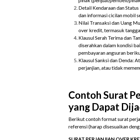
pihak (penjual/pembeli/pihak 
Detail Kendaraan dan Status 
dan informasi cicilan mobil 
Nilai Transaksi dan Uang Mu
over kredit, termasuk tangg
Klausul Serah Terima dan T
diserahkan dalam kondisi ba
pembayaran angsuran beriku
Klausul Sanksi dan Denda: A
perjanjian, atau tidak meme
Contoh Surat Pe
yang Dapat Dij
Berikut contoh format surat perja
referensi (harap disesuaikan deng
SURAT PERJANJIAN OVER KRE