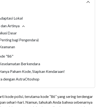
Collapse
tabl
Adaptasi Lokal
 dan Artinya
Collapse
section
ikasi Dasar
 (Penting bagi Pengendara)
n Keamanan
ode "86"
 Keselamatan Berkendara
 Hanya Paham Kode, Siapkan Kendaraan!
ra dengan AstraOtoshop
ti kode polisi, terutama kode “86” yang sering terdengar
akapan sehari-hari. Namun, tahukah Anda bahwa sebenarnya