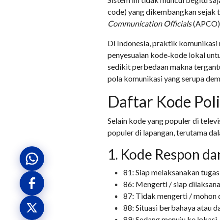
code) yang dikembangkan sejak 
Communication Officials
(APCO) 
Di Indonesia, praktik komunikasi
penyesuaian kode‑kode lokal unt
sedikit perbedaan makna tergant
pola komunikasi yang serupa dem
Daftar Kode Poli
Selain kode yang populer di telev
populer di lapangan, terutama dala
1. Kode Respon da
81: Siap melaksanakan tugas
86: Mengerti / siap dilaksan
87: Tidak mengerti / mohon d
88: Situasi berbahaya atau da
89: Sedang menuju ke lokasi.