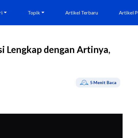
ri
Topik
Artikel Terbaru
Artikel 
si Lengkap dengan Artinya,
5
Menit Baca