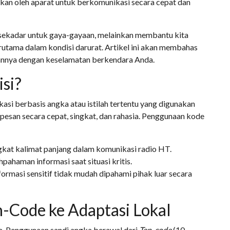
kan oleh aparat untuk berkomunikasi secara cepat dan
ekadar untuk gaya-gayaan, melainkan membantu kita
erutama dalam kondisi darurat. Artikel ini akan membahas
tannya dengan keselamatan berkendara Anda.
isi?
asi berbasis angka atau istilah tertentu yang digunakan
esan secara cepat, singkat, dan rahasia. Penggunaan kode
kat kalimat panjang dalam komunikasi radio HT.
pahaman informasi saat situasi kritis.
ormasi sensitif tidak mudah dipahami pihak luar secara
n-Code ke Adaptasi Lokal
aja. Penggunaan sandi angka berawal dari
Ten-code
(10-