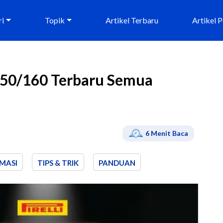
ri
Topik
Artikel Terbaru
Artikel 
150/160 Terbaru Semua
6
Menit Baca
MASI
TIPS & TRIK
PANDUAN