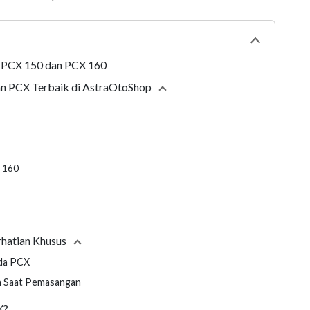
Collapse
tabl
 PCX 150 dan PCX 160
n PCX Terbaik di AstraOtoShop
Collapse
section
& 160
rhatian Khusus
Collapse
section
nda PCX
n Saat Pemasangan
X?