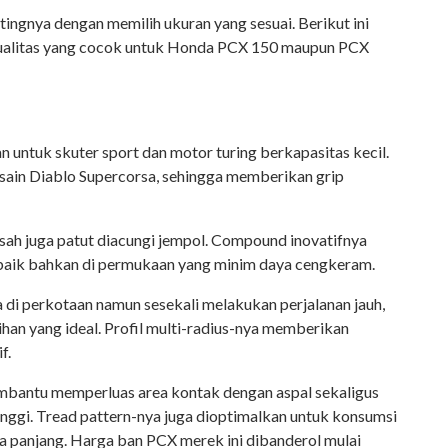
ingnya dengan memilih ukuran yang sesuai. Berikut ini
ualitas yang cocok untuk Honda PCX 150 maupun PCX
n untuk skuter sport dan motor turing berkapasitas kecil.
desain Diablo Supercorsa, sehingga memberikan grip
basah juga patut diacungi jempol. Compound inovatifnya
aik bahkan di permukaan yang minim daya cengkeram.
a di perkotaan namun sesekali melakukan perjalanan jauh,
pilihan yang ideal. Profil multi-radius-nya memberikan
f.
mbantu memperluas area kontak dengan aspal sekaligus
tinggi. Tread pattern-nya juga dioptimalkan untuk konsumsi
a panjang. Harga ban PCX merek ini dibanderol mulai