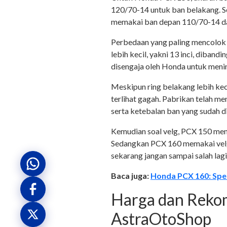
120/70-14 untuk ban belakang. S
memakai ban depan 110/70-14 d
Perbedaan yang paling mencolok 
lebih kecil, yakni 13 inci, diband
disengaja oleh Honda untuk meni
Meskipun ring belakang lebih ke
terlihat gagah. Pabrikan telah me
serta ketebalan ban yang sudah d
Kemudian soal velg, PCX 150 meng
Sedangkan PCX 160 memakai velg d
sekarang jangan sampai salah lagi
Baca juga:
Honda PCX 160: Spes
Harga dan Rekom
AstraOtoShop