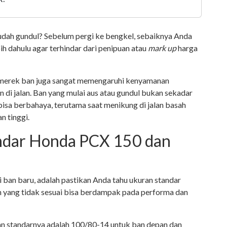
ah gundul? Sebelum pergi ke bengkel, sebaiknya Anda
h dahulu agar terhindar dari penipuan atau
mark up
harga
 merek ban juga sangat memengaruhi kenyamanan
 di jalan. Ban yang mulai aus atau gundul bukan sekadar
u bisa berbahaya, terutama saat menikung di jalan basah
n tinggi.
ndar Honda PCX 150 dan
ban baru, adalah pastikan Anda tahu ukuran standar
 yang tidak sesuai bisa berdampak pada performa dan
n standarnya adalah 100/80-14 untuk ban depan dan