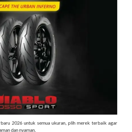
rbaru 2026 untuk semua ukuran, plih merek terbaik agar
aman dan nyaman.