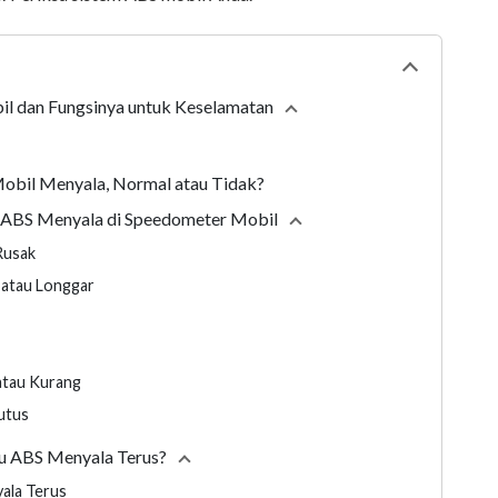
Collapse
tabl
l dan Fungsinya untuk Keselamatan
Collapse
section
obil Menyala, Normal atau Tidak?
 ABS Menyala di Speedometer Mobil
Collapse
section
Rusak
 atau Longgar
atau Kurang
utus
pu ABS Menyala Terus?
Collapse
section
yala Terus