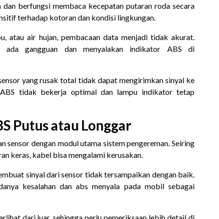
da dan berfungsi membaca kecepatan putaran roda secara
nsitif terhadap kotoran dan kondisi lingkungan.
bu, atau air hujan, pembacaan data menjadi tidak akurat.
p ada gangguan dan menyalakan indikator ABS di
 sensor yang rusak total tidak dapat mengirimkan sinyal ke
ABS tidak bekerja optimal dan lampu indikator tetap
BS Putus atau Longgar
 sensor dengan modul utama sistem pengereman. Seiring
ran keras, kabel bisa mengalami kerusakan.
mbuat sinyal dari sensor tidak tersampaikan dengan baik.
danya kesalahan dan abs menyala pada mobil sebagai
rlihat dari luar, sehingga perlu pemeriksaan lebih detail di