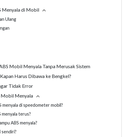
 Menyala di Mobil
Collapse
section
kan Ulang
angan
 ABS Mobil Menyala Tanpa Merusak Sistem
 Kapan Harus Dibawa ke Bengkel?
gar Tidak Error
S Mobil Menyala
Collapse
section
S menyala di speedometer mobil?
S menyala terus?
lampu ABS menyala?
 sendiri?