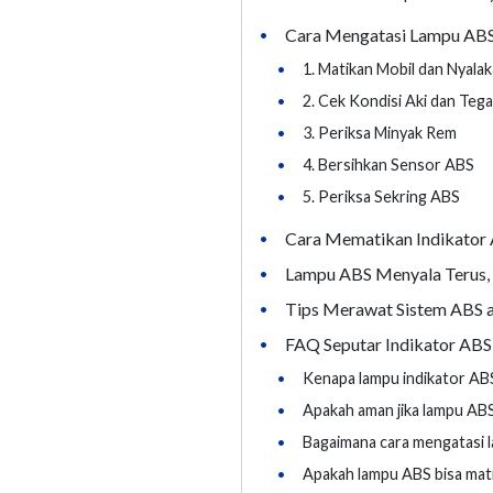
Cara Mengatasi Lampu ABS
•
•
1. Matikan Mobil dan Nyala
•
2. Cek Kondisi Aki dan Teg
•
3. Periksa Minyak Rem
•
4. Bersihkan Sensor ABS
•
5. Periksa Sekring ABS
Cara Mematikan Indikator
•
Lampu ABS Menyala Terus,
•
Tips Merawat Sistem ABS a
•
FAQ Seputar Indikator AB
•
•
Kenapa lampu indikator AB
•
Apakah aman jika lampu AB
•
Bagaimana cara mengatasi 
•
Apakah lampu ABS bisa mati