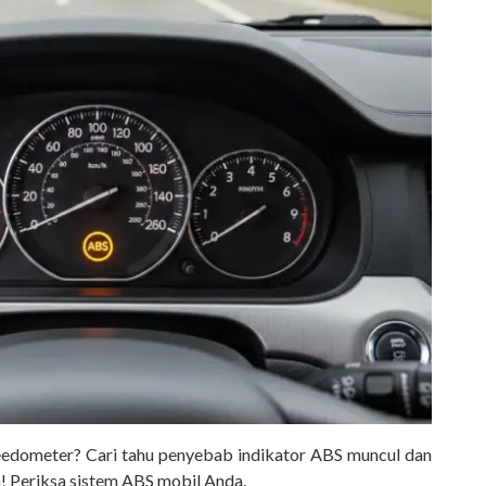
edometer? Cari tahu penyebab indikator ABS muncul dan
 Periksa sistem ABS mobil Anda.